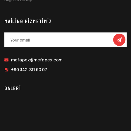
MAILING HIZMETIMIZ
mefapex@mefapex.com
+90 342 231 60 07
GALERİ