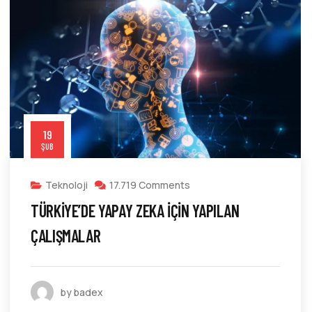
19
ŞUB
Teknoloji
17.719 Comments
TÜRKIYE’DE YAPAY ZEKA İÇIN YAPILAN
ÇALIŞMALAR
by badex