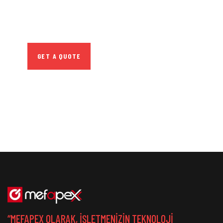
Quis autem vel eum
iure repreh ende
GET A QUOTE
“MEFAPEX OLARAK, IŞLETMENIZIN TEKNOLOJI