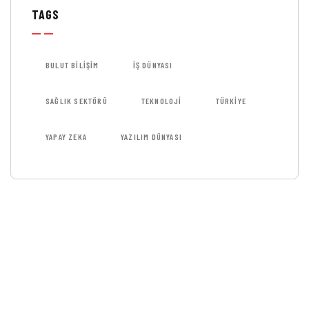
TAGS
BULUT BILIŞIM
IŞ DÜNYASI
SAĞLIK SEKTÖRÜ
TEKNOLOJI
TÜRKIYE
YAPAY ZEKA
YAZILIM DÜNYASI
GET FREE
CONSULTATIONS
SPECIAL ADVISORS