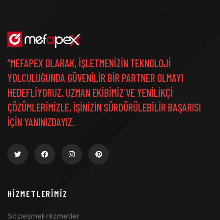
“MEFAPEX OLARAK, IŞLETMENIZIN TEKNOLOJI
YOLCULUĞUNDA GÜVENILIR BIR PARTNER OLMAYI
HEDEFLIYORUZ. UZMAN EKIBIMIZ VE YENILIKÇI
ÇÖZÜMLERIMIZLE, IŞINIZIN SÜRDÜRÜLEBILIR BAŞARISI
IÇIN YANINIZDAYIZ.
HIZMETLERIMIZ
Sözleşmeli Hizmetler