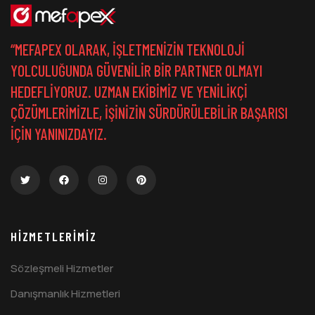
“MEFAPEX OLARAK, IŞLETMENIZIN TEKNOLOJI
YOLCULUĞUNDA GÜVENILIR BIR PARTNER OLMAYI
HEDEFLIYORUZ. UZMAN EKIBIMIZ VE YENILIKÇI
ÇÖZÜMLERIMIZLE, IŞINIZIN SÜRDÜRÜLEBILIR BAŞARISI
IÇIN YANINIZDAYIZ.
HIZMETLERIMIZ
Sözleşmeli Hizmetler
Danışmanlık Hizmetleri